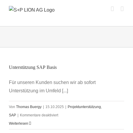
Zum
Inhalt
springen
Unterstützung SAP Basis
Für unseren Kunden suchen wir ab sofort
Unterstützung im Umfeld [...]
Von
Thomas Buergy
|
15.10.2025
|
Projektunterstützung
,
für
SAP
|
Kommentare deaktiviert
Unterstützung
Weiterlesen
SAP Basis