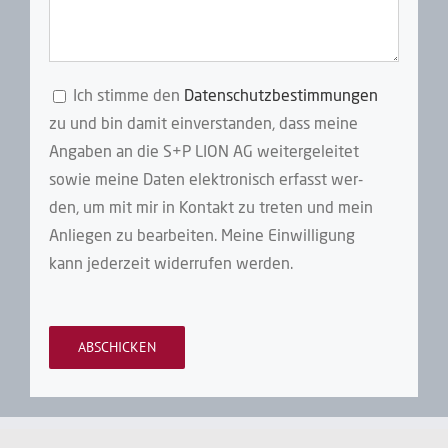
Ich stim­me den
Daten­schutz­be­stim­mun­gen
zu und bin damit ein­ver­stan­den, dass mei­ne
Anga­ben an die S+P LION AG wei­ter­ge­lei­tet
sowie mei­ne Daten elek­tro­nisch erfasst wer­
den, um mit mir in Kon­takt zu tre­ten und mein
Anlie­gen zu bear­bei­ten. Mei­ne Ein­wil­li­gung
kann jeder­zeit wider­ru­fen werden.