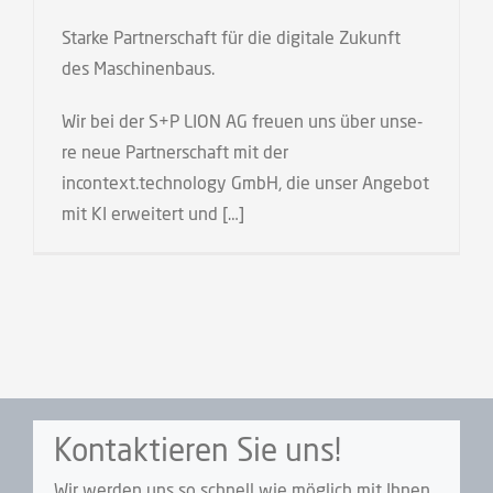
Star­ke Part­ner­schaft für die digi­ta­le Zukunft
des Maschinenbaus.
Wir bei der S+P LION AG freu­en uns über unse­
re neue Part­ner­schaft mit der
incontext.technology GmbH, die unser Ange­bot
mit KI erwei­tert und […]
Kontaktieren Sie uns!
Wir wer­den uns so schnell wie mög­lich mit Ihnen