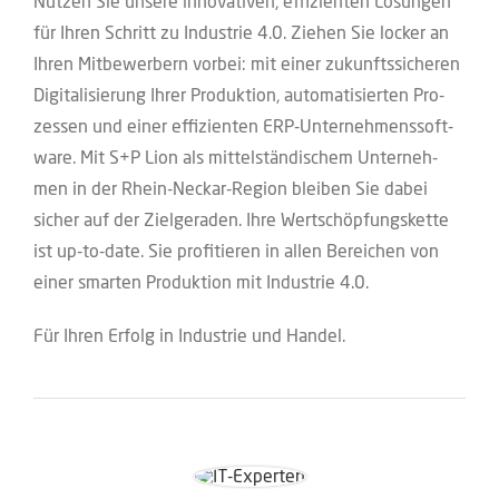
Nut­zen Sie unse­re inno­va­ti­ven, effi­zi­en­ten Lösun­gen
für Ihren Schritt zu Indus­trie 4.0. Zie­hen Sie locker an
Ihren Mit­be­wer­bern vor­bei: mit einer zukunfts­si­che­ren
Digi­ta­li­sie­rung Ihrer Pro­duk­ti­on, auto­ma­ti­sier­ten Pro­
zes­sen und einer effi­zi­en­ten ERP-Unter­neh­mens­soft­
ware. Mit S+P Lion als mit­tel­stän­di­schem Unter­neh­
men in der Rhein-Neckar-Regi­on blei­ben Sie dabei
sicher auf der Ziel­ge­ra­den. Ihre Wert­schöp­fungs­ket­te
ist up-to-date. Sie pro­fi­tie­ren in allen Berei­chen von
einer smar­ten Pro­duk­ti­on mit Indus­trie 4.0.
Für Ihren Erfolg in Indus­trie und Handel.