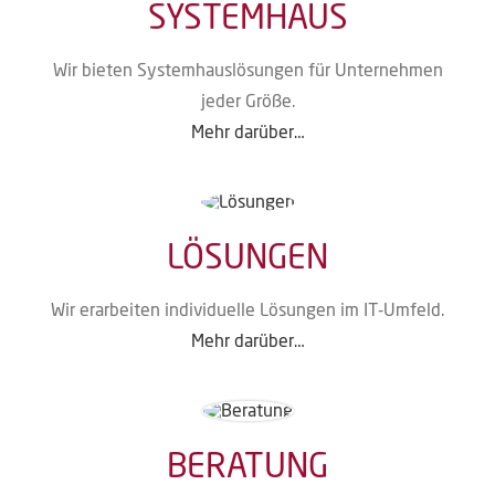
SYSTEMHAUS
Wir bie­ten Sys­tem­haus­lö­sun­gen für Unter­neh­men
jeder Größe.
Mehr dar­über…
LÖSUNGEN
Wir erar­bei­ten indi­vi­du­el­le Lösun­gen im IT-Umfeld.
Mehr dar­über…
BERATUNG