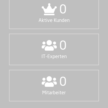
0
Akti­ve Kunden
0
IT-Experten
0
Mit­ar­bei­ter