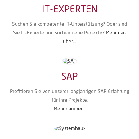
IT-EXPERTEN
Suchen Sie kom­pe­ten­te IT-Unter­stüt­zung? Oder sind
Sie IT-Exper­te und suchen neue Pro­jek­te?
Mehr dar­
über…
SAP
Pro­fi­tie­ren Sie von unse­rer lang­jäh­ri­gen SAP-Erfah­rung
für Ihre Projekte.
Mehr dar­über…