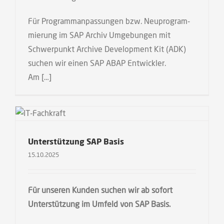
Für Pro­gramm­an­pas­sun­gen bzw. Neu­pro­gram­
mie­rung im SAP Archiv Umge­bun­gen mit
Schwer­punkt Archi­ve Deve­lo­p­ment Kit (ADK)
suchen wir einen SAP ABAP Entwickler.
Am […]
Unterstützung SAP Basis
15.10.2025
Für unse­ren Kun­den suchen wir ab sofort
Unter­stüt­zung im Umfeld von SAP Basis.