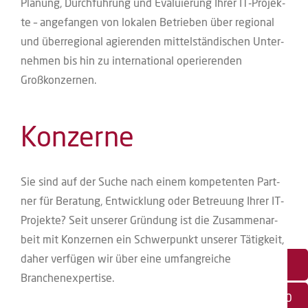
Pla­nung, Durch­füh­rung und Eva­lu­ie­rung Ihrer IT-Pro­jek­
te – ange­fan­gen von loka­len Betrie­ben über regio­nal
und über­re­gio­nal agie­ren­den mit­tel­stän­di­schen Unter­
neh­men bis hin zu inter­na­tio­nal ope­rie­ren­den
Großkonzernen.
Konzerne
Sie sind auf der Suche nach einem kom­pe­ten­ten Part­
ner für Bera­tung, Ent­wick­lung oder Betreu­ung Ihrer IT-
Pro­jek­te? Seit unse­rer Grün­dung ist die Zusam­men­ar­
beit mit Kon­zer­nen ein Schwer­punkt unse­rer Tätig­keit,
daher ver­fü­gen wir über eine umfang­rei­che
Newsletter
Branchenexpertise.
+49 6203 794-0