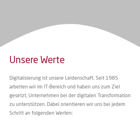
Unsere Werte
Digi­ta­li­sie­rung ist unse­re Lei­den­schaft. Seit 1985
arbei­ten wir im IT-Bereich und haben uns zum Ziel
gesetzt, Unter­neh­men bei der digi­ta­len Trans­for­ma­ti­on
zu unter­stüt­zen. Dabei ori­en­tie­ren wir uns bei jedem
Schritt an fol­gen­den Werten: