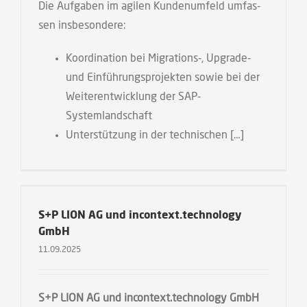
Die Auf­ga­ben im agi­len Kun­den­um­feld umfas­
sen insbesondere:
Koor­di­na­ti­on bei Migrations‑, Upgrade-
und Ein­füh­rungs­pro­jek­ten sowie bei der
Wei­ter­ent­wick­lung der SAP-
Systemlandschaft
Unter­stüt­zung in der technischen […]
S+P LION AG und incontext.technology
GmbH
11.09.2025
S+P LION AG und incontext.technology GmbH