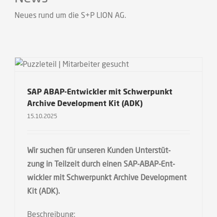
Neu­es rund um die S+P LION AG.
SAP ABAP-Entwickler mit Schwerpunkt
Archive Development Kit (ADK)
15.10.2025
Wir suchen für unse­ren Kun­den Unter­stüt­
zung in Teil­zeit durch einen SAP-ABAP-Ent­­
wick­­ler mit Schwer­punkt Archi­ve Deve­lo­p­ment
Kit (ADK).
Beschrei­bung: