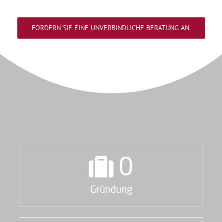
FOR­DERN SIE EINE UNVER­BIND­LI­CHE BERA­TUNG AN.
0
Grün­dung