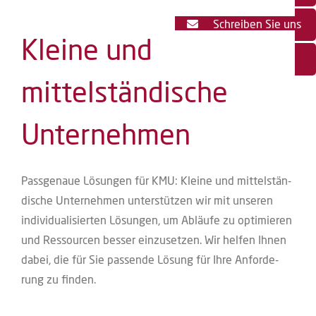
Schreiben Sie uns
Kleine und
Linkedin
mittelständische
Unternehmen
Pass­ge­naue Lösun­gen für KMU: Klei­ne und mit­tel­stän­
di­sche Unter­neh­men unter­stüt­zen wir mit unse­ren
indi­vi­dua­li­sier­ten Lösun­gen, um Abläu­fe zu opti­mie­ren
und Res­sour­cen bes­ser ein­zu­set­zen. Wir hel­fen Ihnen
dabei, die für Sie pas­sen­de Lösung für Ihre Anfor­de­
rung zu finden.