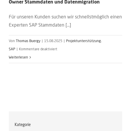
Owner Stammdaten und Datenmigration
Für unseren Kunden suchen wir schnellstmöglich einen
Experten SAP Stammdaten [...]
Von
Thomas Buergy
|
15.08.2025
|
Projektunterstützung
,
für
SAP
|
Kommentare deaktiviert
Experte
Weiterlesen
SAP
Stammdaten
Management
/
Product
Owner
Stammdaten
und
Kategorie
Datenmigration