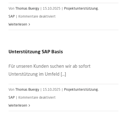
Von
Thomas Buergy
|
15.10.2025
|
Projektunterstützung
,
für
SAP
|
Kommentare deaktiviert
SAP
Weiterlesen
ABAP-
Entwickler
mit
Unterstützung SAP Basis
Schwerpunkt
Archive
Für unseren Kunden suchen wir ab sofort
Development
Unterstützung im Umfeld [...]
Kit
(ADK)
Von
Thomas Buergy
|
15.10.2025
|
Projektunterstützung
,
für
SAP
|
Kommentare deaktiviert
Unterstützung
Weiterlesen
SAP Basis