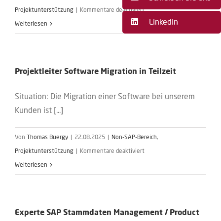
für
Projektunterstützung
|
Kommentare deaktiviert
Linkedin
Automation
Weiterlesen
Tester
Projektleiter Software Migration in Teilzeit
Situation: Die Migration einer Software bei unserem
Kunden ist [...]
Von
Thomas Buergy
|
22.08.2025
|
Non-SAP-Bereich
,
für
Projektunterstützung
|
Kommentare deaktiviert
Projektleiter
Weiterlesen
Software
Migration
in
Experte SAP Stammdaten Management / Product
Teilzeit