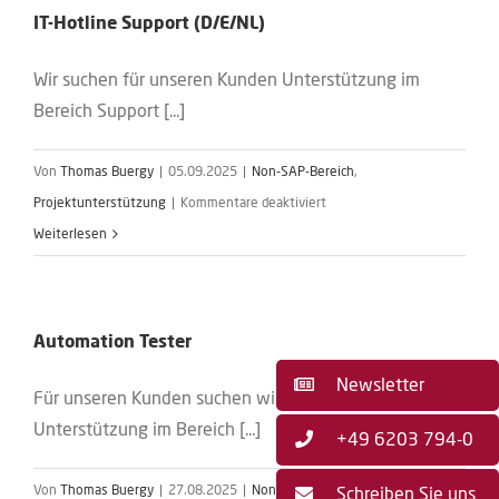
IT-Hotline Support (D/E/NL)
Wir suchen für unseren Kunden Unterstützung im
Bereich Support [...]
Von
Thomas Buergy
|
05.09.2025
|
Non-SAP-Bereich
,
für
Projektunterstützung
|
Kommentare deaktiviert
IT-
Weiterlesen
Hotline
Support
(D/E/NL)
Automation Tester
Newsletter
Für unseren Kunden suchen wir schnellstmöglich
Unterstützung im Bereich [...]
+49 6203 794-0
Von
Thomas Buergy
|
27.08.2025
|
Non-SAP-Bereich
,
Schreiben Sie uns