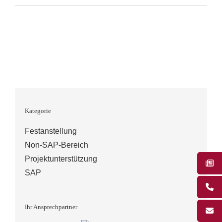
SAP
Stammdaten
Management
/
Product
Owner
Stammdaten
und
Kategorie
Datenmigration
Festanstellung
Non-SAP-Bereich
Projektunterstützung
SAP
Ihr Ansprechpartner