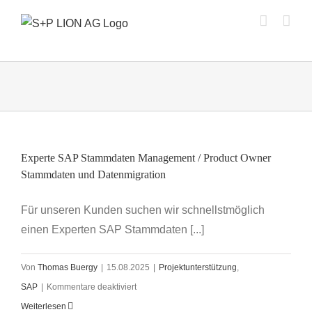
Zum
Inhalt
springen
Experte SAP Stammdaten Management / Product Owner
Stammdaten und Datenmigration
Für unseren Kunden suchen wir schnellstmöglich
einen Experten SAP Stammdaten [...]
Von
Thomas Buergy
|
15.08.2025
|
Projektunterstützung
,
für
SAP
|
Kommentare deaktiviert
Experte
Weiterlesen