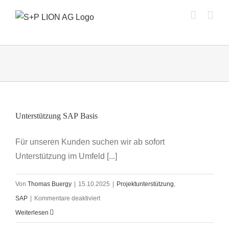
Zum
Inhalt
springen
Unterstützung SAP Basis
Für unseren Kunden suchen wir ab sofort
Unterstützung im Umfeld [...]
Von
Thomas Buergy
|
15.10.2025
|
Projektunterstützung
,
für
SAP
|
Kommentare deaktiviert
Unterstützung
Weiterlesen
SAP Basis