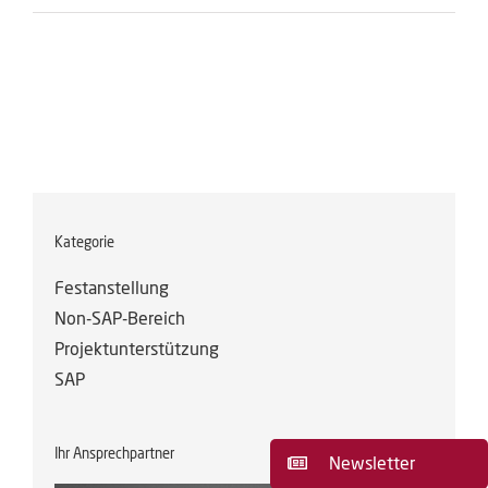
ABAP-
Entwickler
mit
Schwerpunkt
Archive
Development
Kit
(ADK)
Kategorie
Festanstellung
Non-SAP-Bereich
Projektunterstützung
SAP
Ihr Ansprechpartner
Newsletter