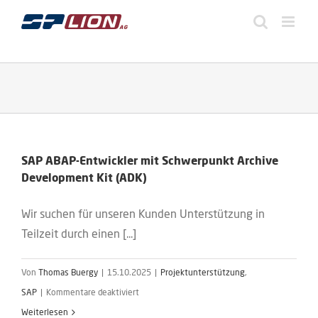
Zum
Inhalt
springen
SAP ABAP-Entwickler mit Schwerpunkt Archive
Development Kit (ADK)
Wir suchen für unseren Kunden Unterstützung in
Teilzeit durch einen [...]
Von
Thomas Buergy
|
15.10.2025
|
Projektunterstützung
,
für
SAP
|
Kommentare deaktiviert
SAP
Weiterlesen